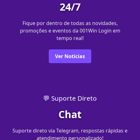
24/7
Fique por dentro de todas as novidades,
promoções e eventos da 001Win Login em
tempo real!
Ver Notícias
💬 Suporte Direto
Chat
Suporte direto via Telegram, respostas rápidas e
atendimento personalizado!