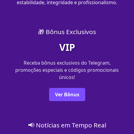
estabilidade, integridade e profissionalismo.
🎁 Bônus Exclusivos
VIP
Receba bônus exclusivos do Telegram,
promoções especiais e códigos promocionais
únicos!
Ver Bônus
📢 Notícias em Tempo Real