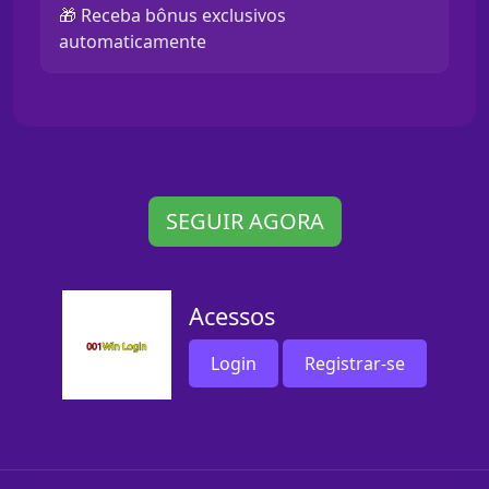
🎁 Receba bônus exclusivos
automaticamente
SEGUIR AGORA
Acessos
Login
Registrar-se