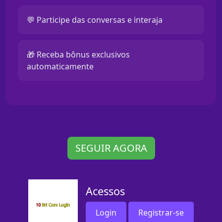
💬 Participe das conversas e interaja
🎁 Receba bônus exclusivos
automaticamente
SEGUIR AGORA
Acessos
Login
Registrar-se