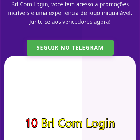
Brl Com Login, você tem acesso a promoções
incríveis e uma experiência de jogo inigualável.
Junte-se aos vencedores agora!
SEGUIR NO TELEGRAM