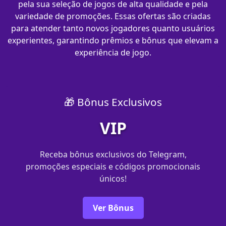
pela sua seleção de jogos de alta qualidade e pela
variedade de promoções. Essas ofertas são criadas
para atender tanto novos jogadores quanto usuários
experientes, garantindo prêmios e bônus que elevam a
experiência de jogo.
🎁 Bônus Exclusivos
VIP
Receba bônus exclusivos do Telegram,
promoções especiais e códigos promocionais
únicos!
Ver Bônus