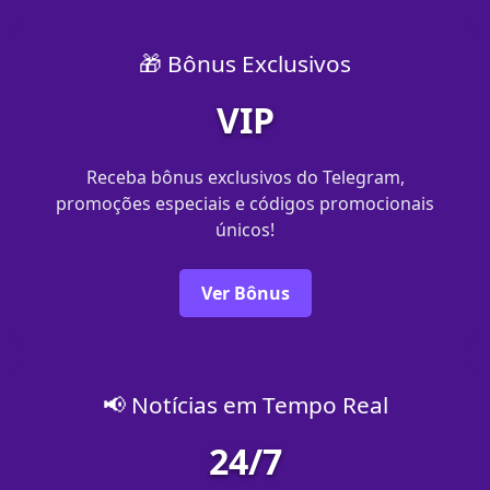
🎁 Bônus Exclusivos
VIP
Receba bônus exclusivos do Telegram,
promoções especiais e códigos promocionais
únicos!
Ver Bônus
📢 Notícias em Tempo Real
24/7