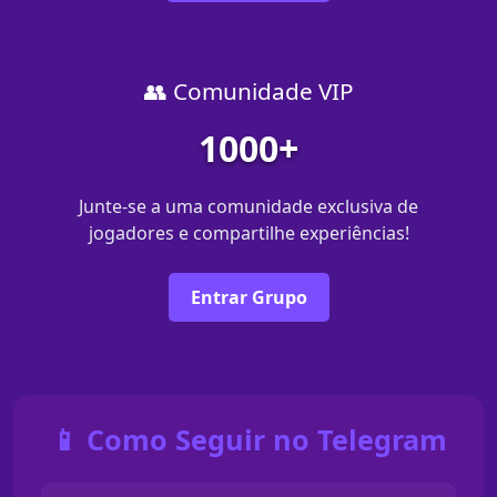
👥 Comunidade VIP
1000+
Junte-se a uma comunidade exclusiva de
jogadores e compartilhe experiências!
Entrar Grupo
📱 Como Seguir no Telegram