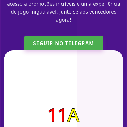
acesso a promoções incríveis e uma experiência
de jogo inigualável. Junte-se aos vencedores
agora!
SEGUIR NO TELEGRAM