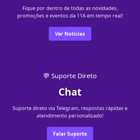
Fique por dentro de todas as novidades,
promoções e eventos da 11A em tempo real!
Ver Notícias
💬 Suporte Direto
Chat
Suporte direto via Telegram, respostas rápidas e
atendimento personalizado!
Falar Suporte