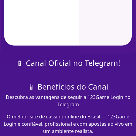
📱 Canal Oficial no Telegram!
📱 Benefícios do Canal
Descubra as vantagens de seguir a 123Game Login no
Telegram
O melhor site de cassino online do Brasil — 123Game
Login é confiável, profissional e com apostas ao vivo em
um ambiente realista.