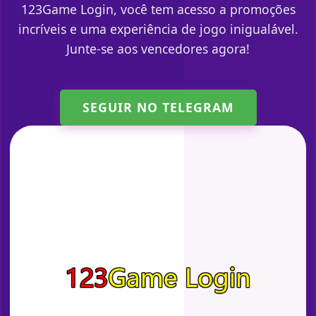
123Game Login, você tem acesso a promoções
incríveis e uma experiência de jogo inigualável.
Junte-se aos vencedores agora!
SEGUIR NO TELEGRAM