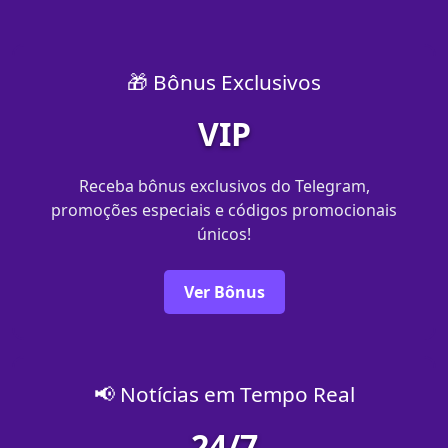
🎁 Bônus Exclusivos
VIP
Receba bônus exclusivos do Telegram,
promoções especiais e códigos promocionais
únicos!
Ver Bônus
📢 Notícias em Tempo Real
24/7