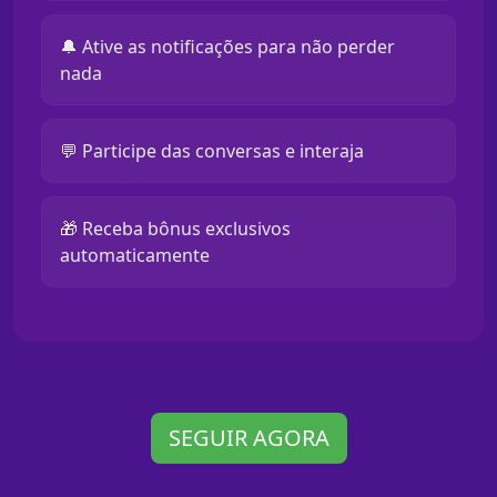
🔔 Ative as notificações para não perder
nada
💬 Participe das conversas e interaja
🎁 Receba bônus exclusivos
automaticamente
SEGUIR AGORA