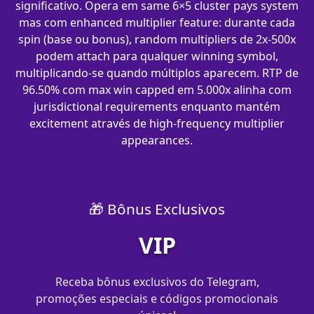
significativo. Opera em same 6×5 cluster pays system
mas com enhanced multiplier feature: durante cada
spin (base ou bonus), random multipliers de 2x-500x
podem attach para qualquer winning symbol,
multiplicando-se quando múltiplos aparecem. RTP de
96.50% com max win capped em 5.000x alinha com
jurisdictional requirements enquanto mantém
excitement através de high-frequency multiplier
appearances.
🎁 Bônus Exclusivos
VIP
Receba bônus exclusivos do Telegram,
promoções especiais e códigos promocionais