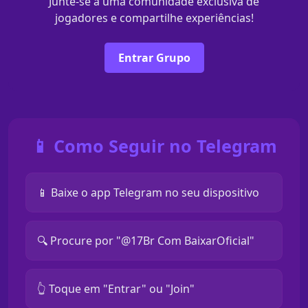
Junte-se a uma comunidade exclusiva de
jogadores e compartilhe experiências!
Entrar Grupo
📱 Como Seguir no Telegram
📱 Baixe o app Telegram no seu dispositivo
🔍 Procure por "@17Br Com BaixarOficial"
👆 Toque em "Entrar" ou "Join"