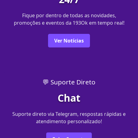
Fique por dentro de todas as novidades,
promoções e eventos da 193Ok em tempo real!
Ver Notícias
💬 Suporte Direto
Chat
Suporte direto via Telegram, respostas rápidas e
atendimento personalizado!