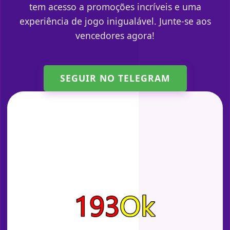
tem acesso a promoções incríveis e uma
experiência de jogo inigualável. Junte-se aos
vencedores agora!
SEGUIR NO TELEGRAM