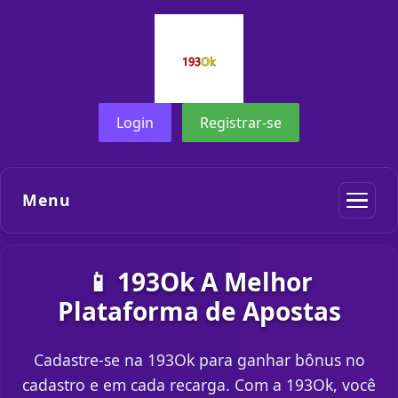
Login
Registrar-se
Menu
📱 193Ok A Melhor
Plataforma de Apostas
Cadastre-se na 193Ok para ganhar bônus no
cadastro e em cada recarga. Com a 193Ok, você