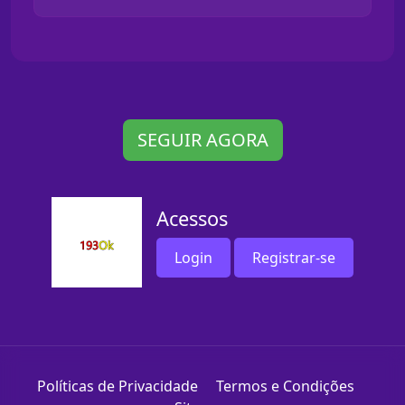
SEGUIR AGORA
Acessos
Login
Registrar-se
Políticas de Privacidade
Termos e Condições