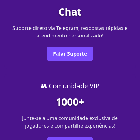
Chat
Suporte direto via Telegram, respostas rápidas e
atendimento personalizado!
Falar Suporte
👥 Comunidade VIP
1000+
Junte-se a uma comunidade exclusiva de
jogadores e compartilhe experiências!