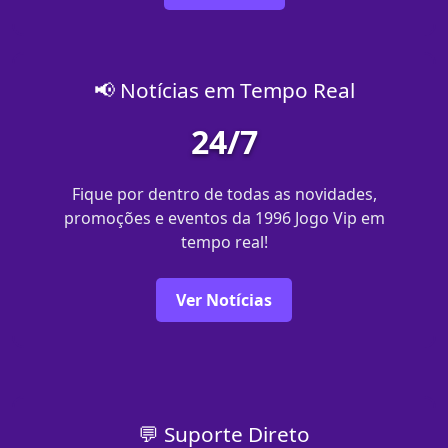
📢 Notícias em Tempo Real
24/7
Fique por dentro de todas as novidades,
promoções e eventos da 1996 Jogo Vip em
tempo real!
Ver Notícias
💬 Suporte Direto