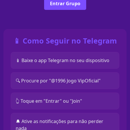
Entrar Grupo
📱 Como Seguir no Telegram
📱 Baixe o app Telegram no seu dispositivo
🔍 Procure por "@1996 Jogo VipOficial"
👆 Toque em "Entrar" ou "Join"
🔔 Ative as notificações para não perder
nada