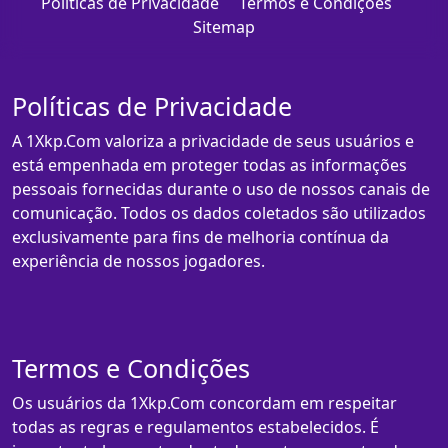
Políticas de Privacidade
Termos e Condições
Sitemap
Políticas de Privacidade
A 1Xkp.Com valoriza a privacidade de seus usuários e
está empenhada em proteger todas as informações
pessoais fornecidas durante o uso de nossos canais de
comunicação. Todos os dados coletados são utilizados
exclusivamente para fins de melhoria contínua da
experiência de nossos jogadores.
Termos e Condições
Os usuários da 1Xkp.Com concordam em respeitar
todas as regras e regulamentos estabelecidos. É