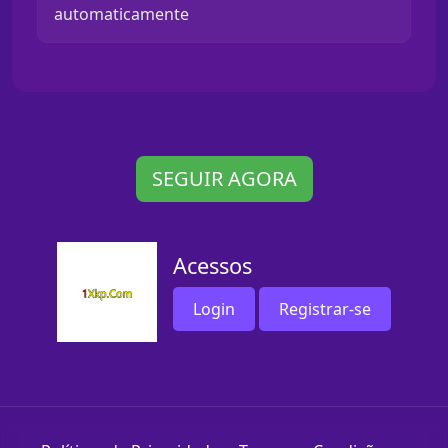
automaticamente
SEGUIR AGORA
Acessos
Login
Registrar-se