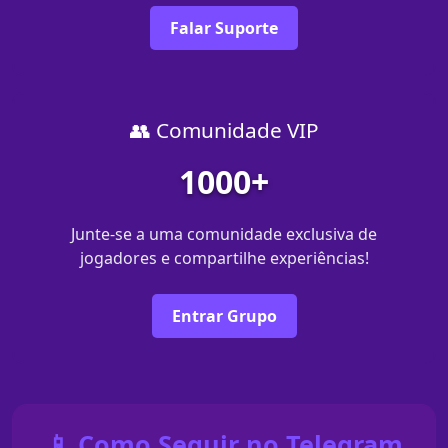
Falar Suporte
👥 Comunidade VIP
1000+
Junte-se a uma comunidade exclusiva de
jogadores e compartilhe experiências!
Entrar Grupo
📱 Como Seguir no Telegram