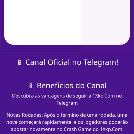
📱 Canal Oficial no Telegram!
📱 Benefícios do Canal
Descubra as vantagens de seguir a 1Xkp.Com no
Telegram
Novas Rodadas: Após o término de uma rodada, uma
nova começará rapidamente, e os jogadores poderão
apostar novamente no Crash Game do 1Xkp.Com.