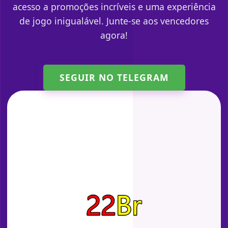
acesso a promoções incríveis e uma experiência
de jogo inigualável. Junte-se aos vencedores
agora!
SEGUIR NO TELEGRAM