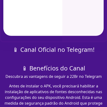
📱 Canal Oficial no Telegram!
📱 Benefícios do Canal
Descubra as vantagens de seguir a 22Br no Telegram
Antes de instalar o APK, você precisará habilitar a
instalação de aplicativos de fontes desconhecidas nas
configurações do seu dispositivo Android. Esta é uma
medida de segurança padrão do Android que protege