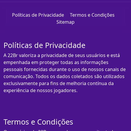
Políticas de Privacidade
Termos e Condições
Sitemap
Políticas de Privacidade
A 22Br valoriza a privacidade de seus usuários e está
empenhada em proteger todas as informações
pessoais fornecidas durante o uso de nossos canais de
comunicação. Todos os dados coletados são utilizados
exclusivamente para fins de melhoria contínua da
experiência de nossos jogadores.
Termos e Condições