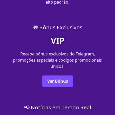
alto padrão.
🎁 Bônus Exclusivos
VIP
Receba bônus exclusivos do Telegram,
promoções especiais e códigos promocionais
únicos!
Ver Bônus
📢 Notícias em Tempo Real