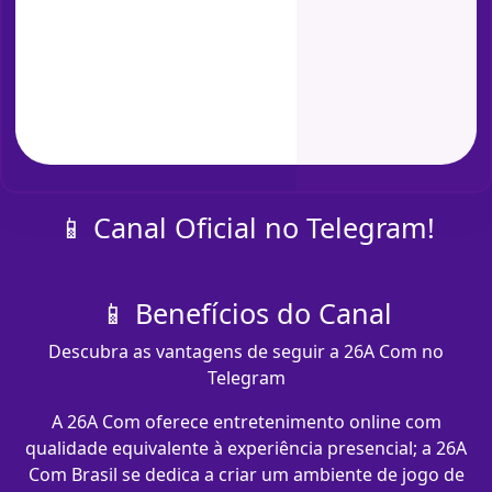
📱 Canal Oficial no Telegram!
📱 Benefícios do Canal
Descubra as vantagens de seguir a 26A Com no
Telegram
A 26A Com oferece entretenimento online com
qualidade equivalente à experiência presencial; a 26A
Com Brasil se dedica a criar um ambiente de jogo de