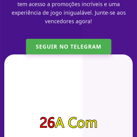
tem acesso a promoções incríveis e uma
experiência de jogo inigualável. Junte-se aos
vencedores agora!
SEGUIR NO TELEGRAM