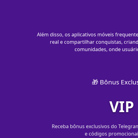
Além disso, os aplicativos móveis freque
real e compartilhar conquistas, cria
comunidades, onde usuário
🎁 Bônus Exclu
VIP
Receba bônus exclusivos do Telegra
e códigos promocionai