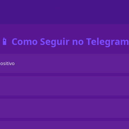
📱 Como Seguir no Telegram
ositivo