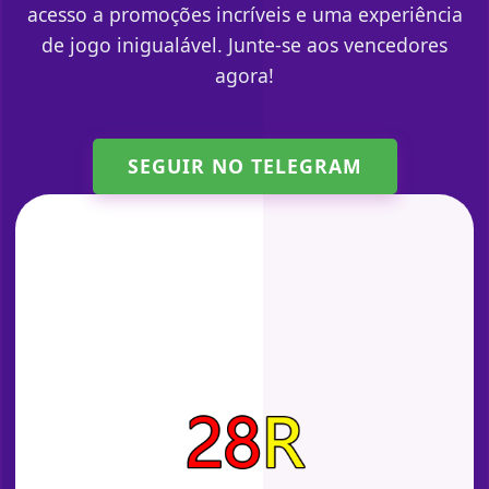
acesso a promoções incríveis e uma experiência
de jogo inigualável. Junte-se aos vencedores
agora!
SEGUIR NO TELEGRAM