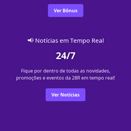
Ver Bônus
📢 Notícias em Tempo Real
24/7
Fique por dentro de todas as novidades,
promoções e eventos da 28R em tempo real!
Ver Notícias