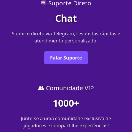
💬 Suporte Direto
Chat
Suporte direto via Telegram, respostas rápidas e
atendimento personalizado!
Falar Suporte
👥 Comunidade VIP
1000+
Junte-se a uma comunidade exclusiva de
jogadores e compartilhe experiências!