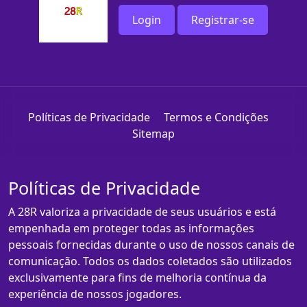
Login
Registrar-se
Políticas de Privacidade
Termos e Condições
Sitemap
Políticas de Privacidade
A 28R valoriza a privacidade de seus usuários e está
empenhada em proteger todas as informações
pessoais fornecidas durante o uso de nossos canais de
comunicação. Todos os dados coletados são utilizados
exclusivamente para fins de melhoria contínua da
experiência de nossos jogadores.