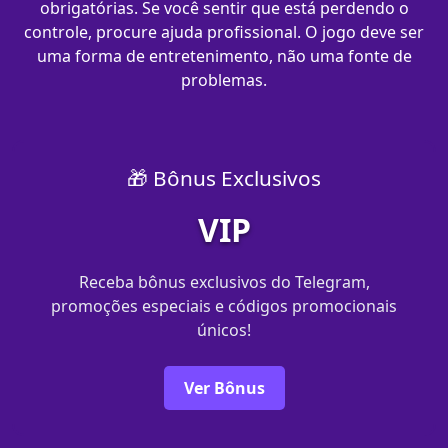
obrigatórias. Se você sentir que está perdendo o
controle, procure ajuda profissional. O jogo deve ser
uma forma de entretenimento, não uma fonte de
problemas.
🎁 Bônus Exclusivos
VIP
Receba bônus exclusivos do Telegram,
promoções especiais e códigos promocionais
únicos!
Ver Bônus