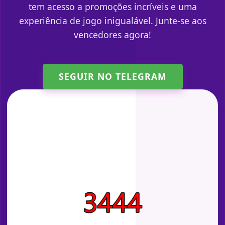
tem acesso a promoções incríveis e uma
experiência de jogo inigualável. Junte-se aos
vencedores agora!
SEGUIR NO TELEGRAM