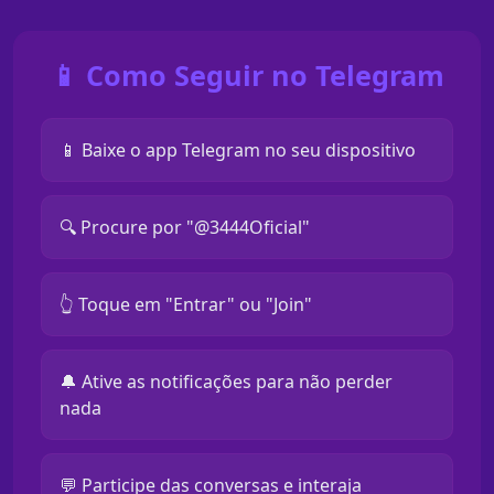
📱 Como Seguir no Telegram
📱 Baixe o app Telegram no seu dispositivo
🔍 Procure por "@3444Oficial"
👆 Toque em "Entrar" ou "Join"
🔔 Ative as notificações para não perder
nada
💬 Participe das conversas e interaja