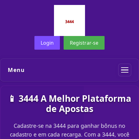
Login
Registrar-se
Menu
📱 3444 A Melhor Plataforma
de Apostas
Cadastre-se na 3444 para ganhar bônus no
cadastro e em cada recarga. Com a 3444, você