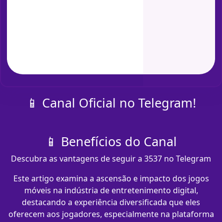
📱 Canal Oficial no Telegram!
📱 Benefícios do Canal
Descubra as vantagens de seguir a 3537 no Telegram
Este artigo examina a ascensão e impacto dos jogos
móveis na indústria de entretenimento digital,
destacando a experiência diversificada que eles
oferecem aos jogadores, especialmente na plataforma