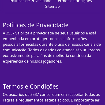
Políticas de Privacidade
Termos e Condições
Sitemap
Políticas de Privacidade
A 3537 valoriza a privacidade de seus usuários e está
empenhada em proteger todas as informações
pessoais fornecidas durante o uso de nossos canais de
comunicação. Todos os dados coletados são utilizados
exclusivamente para fins de melhoria contínua da
experiência de nossos jogadores.
Termos e Condições
Os usuários da 3537 concordam em respeitar todas as
regras e regulamentos estabelecidos. É importante ler