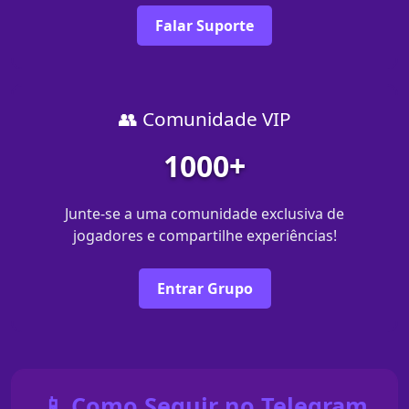
Falar Suporte
👥 Comunidade VIP
1000+
Junte-se a uma comunidade exclusiva de
jogadores e compartilhe experiências!
Entrar Grupo
📱 Como Seguir no Telegram