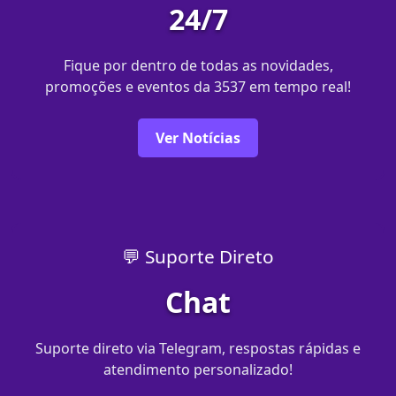
24/7
Fique por dentro de todas as novidades,
promoções e eventos da 3537 em tempo real!
Ver Notícias
💬 Suporte Direto
Chat
Suporte direto via Telegram, respostas rápidas e
atendimento personalizado!