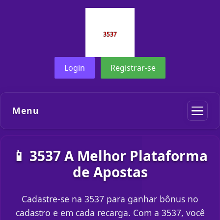
Login
Registrar-se
Menu
📱 3537 A Melhor Plataforma
de Apostas
Cadastre-se na 3537 para ganhar bônus no
cadastro e em cada recarga. Com a 3537, você