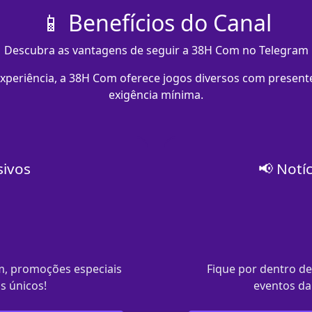
📱 Benefícios do Canal
Descubra as vantagens de seguir a 38H Com no Telegram
xperiência, a 38H Com oferece jogos diversos com present
exigência mínima.
sivos
📢 Notí
m, promoções especiais
Fique por dentro d
s únicos!
eventos da