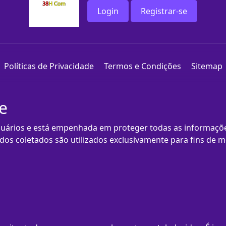
Login
Registrar-se
Políticas de Privacidade
Termos e Condições
Sitemap
de
usuários e está empenhada em proteger todas as informaçõe
os coletados são utilizados exclusivamente para fins de m