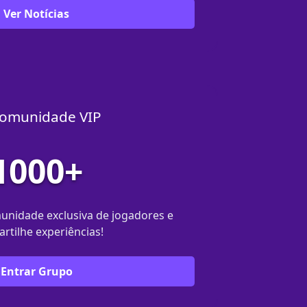
Ver Notícias
Comunidade VIP
1000+
unidade exclusiva de jogadores e
rtilhe experiências!
Entrar Grupo