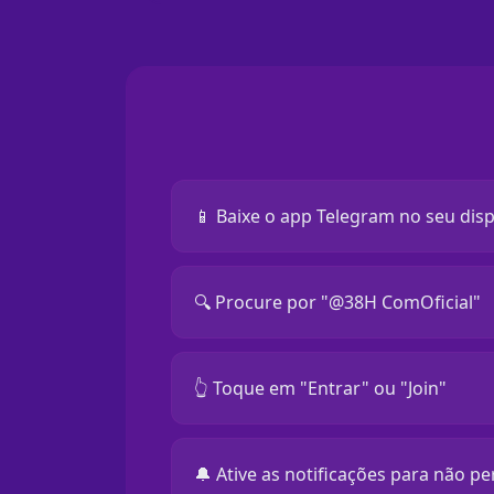
📱 Baixe o app Telegram no seu disp
🔍 Procure por "@38H ComOficial"
👆 Toque em "Entrar" ou "Join"
🔔 Ative as notificações para não p