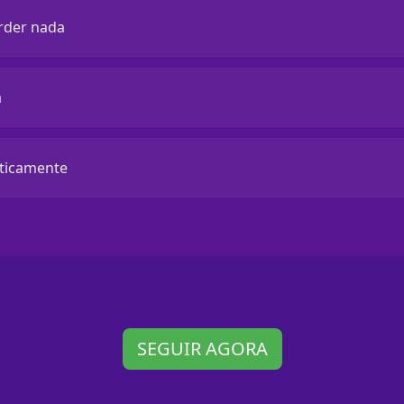
erder nada
a
aticamente
SEGUIR AGORA