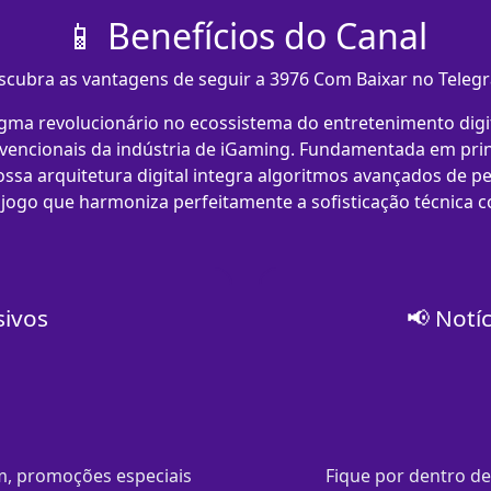
📱 Benefícios do Canal
scubra as vantagens de seguir a 3976 Com Baixar no Teleg
ma revolucionário no ecossistema do entretenimento digi
vencionais da indústria de iGaming. Fundamentada em prin
ssa arquitetura digital integra algoritmos avançados de pe
ogo que harmoniza perfeitamente a sofisticação técnica co
sivos
📢 Notí
m, promoções especiais
Fique por dentro d