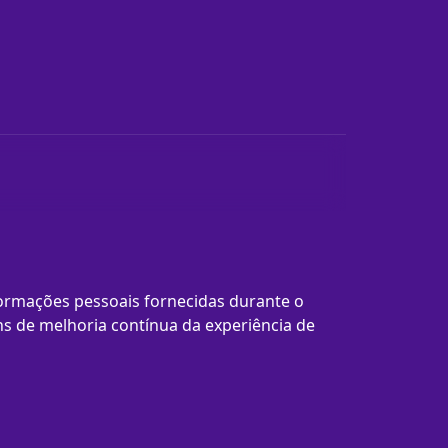
formações pessoais fornecidas durante o
ns de melhoria contínua da experiência de