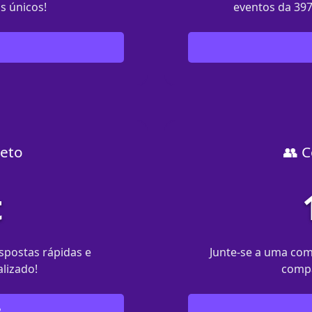
s únicos!
eventos da 39
reto
👥 
t
espostas rápidas e
Junte-se a uma com
lizado!
compa
e