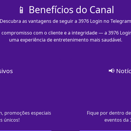
📱 Benefícios do Canal
Descubra as vantagens de seguir a 3976 Login no Telegra
 compromisso com o cliente e a integridade — a 3976 Login
uma experiência de entretenimento mais saudável.
sivos
📢 Notí
m, promoções especiais
Fique por dentro d
s únicos!
eventos da 