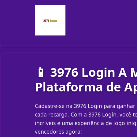
📱 3976 Login A 
Plataforma de A
Cadastre-se na 3976 Login para ganhar
cada recarga. Com a 3976 Login, você 
incríveis e uma experiência de jogo inig
vencedores agora!