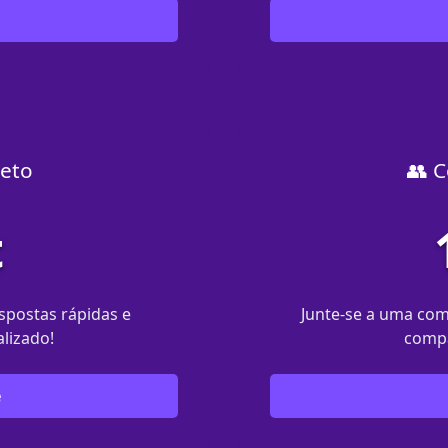
reto
👥 
t
espostas rápidas e
Junte-se a uma com
lizado!
compa
e