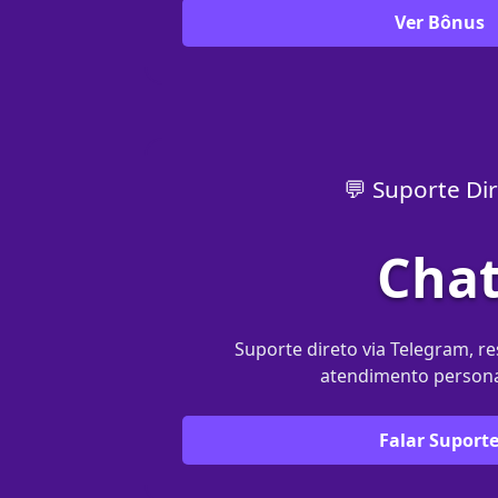
Ver Bônus
💬 Suporte Di
Cha
Suporte direto via Telegram, r
atendimento persona
Falar Suport