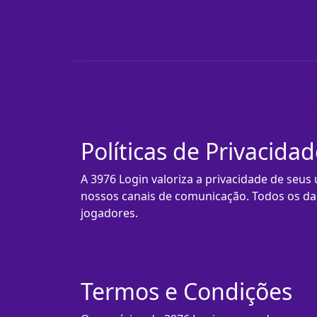
Políticas de Privacida
A 3976 Login valoriza a privacidade de seu
nossos canais de comunicação. Todos os dad
jogadores.
Termos e Condições