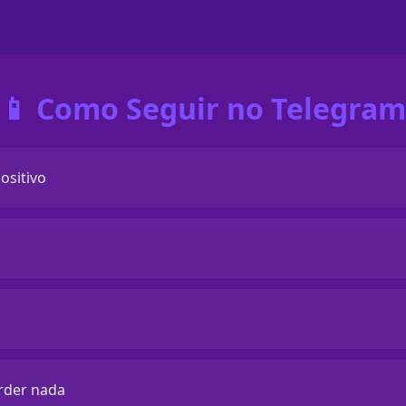
📱 Como Seguir no Telegram
ositivo
"
erder nada