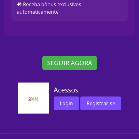
🎁 Receba bônus exclusivos
automaticamente
SEGUIR AGORA
Acessos
Login
Registrar-se