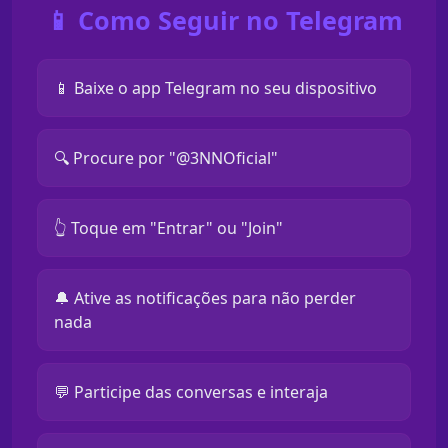
📱 Como Seguir no Telegram
📱 Baixe o app Telegram no seu dispositivo
🔍 Procure por "@3NNOficial"
👆 Toque em "Entrar" ou "Join"
🔔 Ative as notificações para não perder
nada
💬 Participe das conversas e interaja