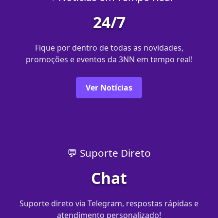
24/7
Fique por dentro de todas as novidades,
promoções e eventos da 3NN em tempo real!
Ver Notícias
💬 Suporte Direto
Chat
Suporte direto via Telegram, respostas rápidas e
atendimento personalizado!