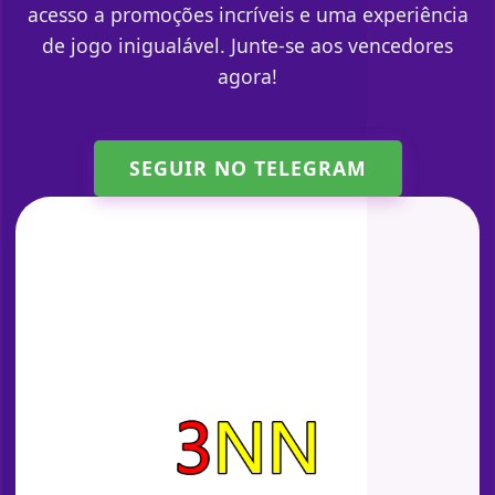
acesso a promoções incríveis e uma experiência
de jogo inigualável. Junte-se aos vencedores
agora!
SEGUIR NO TELEGRAM