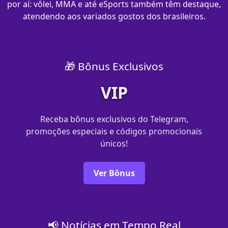
por aí: vôlei, MMA e até eSports também têm destaque,
atendendo aos variados gostos dos brasileiros.
🎁 Bônus Exclusivos
VIP
Receba bônus exclusivos do Telegram,
promoções especiais e códigos promocionais
únicos!
Ver Bônus
📢 Notícias em Tempo Real