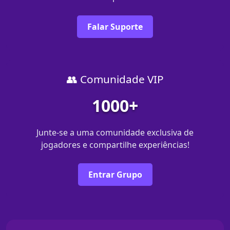
Falar Suporte
👥 Comunidade VIP
1000+
Junte-se a uma comunidade exclusiva de
jogadores e compartilhe experiências!
Entrar Grupo