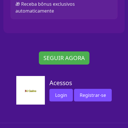
🎁 Receba bônus exclusivos
automaticamente
SEGUIR AGORA
Acessos
Login
Registrar-se