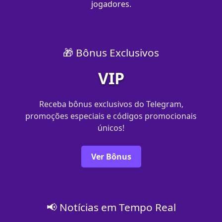
jogadores.
🎁 Bônus Exclusivos
VIP
Receba bônus exclusivos do Telegram,
promoções especiais e códigos promocionais
únicos!
Ver Bônus
📢 Notícias em Tempo Real