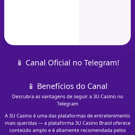
📱 Canal Oficial no Telegram!
📱 Benefícios do Canal
Descubra as vantagens de seguir a 3U Casino no
Telegram
A 3U Casino é uma das plataformas de entretenimento
mais queridas — a plataforma 3U Casino Brasil oferece
conteúdo amplo e é altamente recomendada pelos