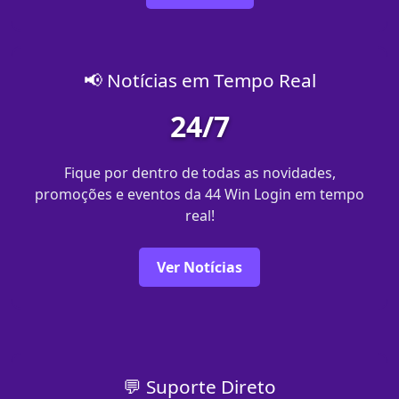
📢 Notícias em Tempo Real
24/7
Fique por dentro de todas as novidades,
promoções e eventos da 44 Win Login em tempo
real!
Ver Notícias
💬 Suporte Direto