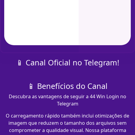
📱 Canal Oficial no Telegram!
📱 Benefícios do Canal
Descubra as vantagens de seguir a 44 Win Login no
Telegram
O carregamento rápido também inclui otimizações de
imagem que reduzem o tamanho dos arquivos sem
comprometer a qualidade visual. Nossa plataforma