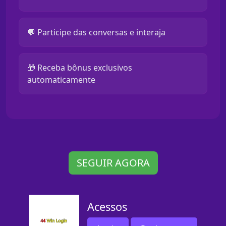
💬 Participe das conversas e interaja
🎁 Receba bônus exclusivos
automaticamente
SEGUIR AGORA
Acessos