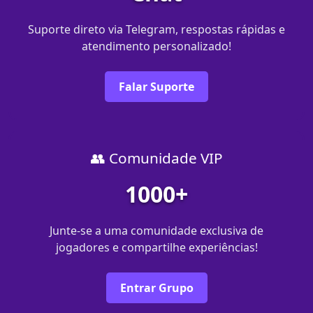
Suporte direto via Telegram, respostas rápidas e
atendimento personalizado!
Falar Suporte
👥 Comunidade VIP
1000+
Junte-se a uma comunidade exclusiva de
jogadores e compartilhe experiências!
Entrar Grupo