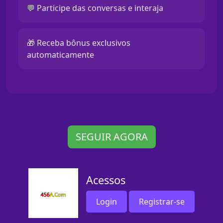
💬 Participe das conversas e interaja
🎁 Receba bônus exclusivos
automaticamente
SEGUIR AGORA
Acessos
Login
Registrar-se