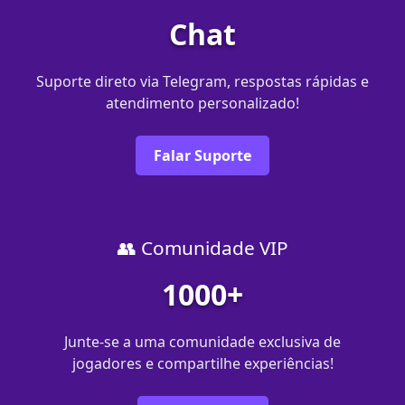
Chat
Suporte direto via Telegram, respostas rápidas e
atendimento personalizado!
Falar Suporte
👥 Comunidade VIP
1000+
Junte-se a uma comunidade exclusiva de
jogadores e compartilhe experiências!