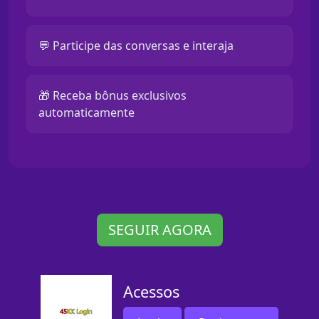
💬 Participe das conversas e interaja
🎁 Receba bônus exclusivos
automaticamente
SEGUIR AGORA
Acessos