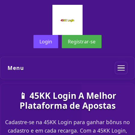
Login
Registrar-se
Menu
📱 45KK Login A Melhor
Plataforma de Apostas
Cadastre-se na 45KK Login para ganhar bônus no
cadastro e em cada recarga. Com a 45KK Login,