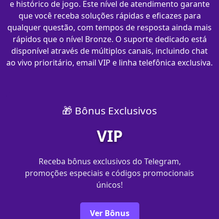
e histórico de jogo. Este nível de atendimento garante
que você receba soluções rápidas e eficazes para
qualquer questão, com tempos de resposta ainda mais
rápidos que o nível Bronze. O suporte dedicado está
disponível através de múltiplos canais, incluindo chat
ao vivo prioritário, email VIP e linha telefônica exclusiva.
🎁 Bônus Exclusivos
VIP
Receba bônus exclusivos do Telegram,
promoções especiais e códigos promocionais
únicos!
Ver Bônus