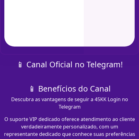
📱 Canal Oficial no Telegram!
📱 Benefícios do Canal
Descubra as vantagens de seguir a 45KK Login no
Telegram
O suporte VIP dedicado oferece atendimento ao cliente
verdadeiramente personalizado, com um
representante dedicado que conhece suas preferências