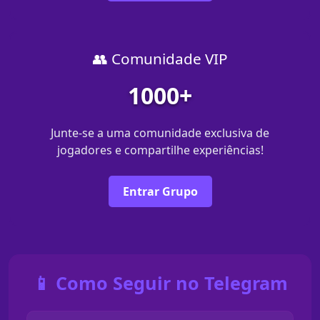
👥 Comunidade VIP
1000+
Junte-se a uma comunidade exclusiva de
jogadores e compartilhe experiências!
Entrar Grupo
📱 Como Seguir no Telegram