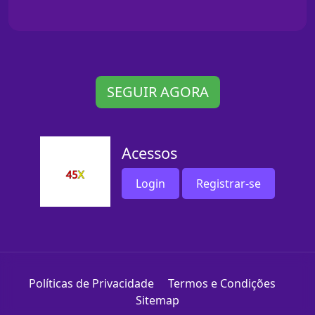
SEGUIR AGORA
Acessos
Login
Registrar-se
Políticas de Privacidade
Termos e Condições
Sitemap