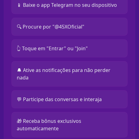
📱 Baixe o app Telegram no seu dispositivo
🔍 Procure por "@45XOficial"
👆 Toque em "Entrar" ou "Join"
🔔 Ative as notificações para não perder
nada
💬 Participe das conversas e interaja
🎁 Receba bônus exclusivos
automaticamente