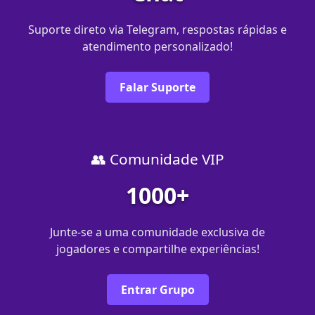
Suporte direto via Telegram, respostas rápidas e
atendimento personalizado!
Falar Suporte
👥 Comunidade VIP
1000+
Junte-se a uma comunidade exclusiva de
jogadores e compartilhe experiências!
Entrar Grupo