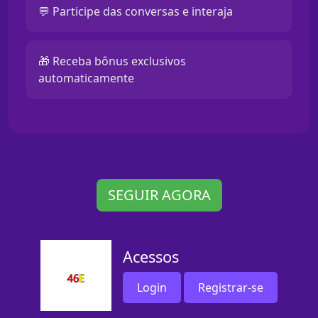
💬 Participe das conversas e interaja
🎁 Receba bônus exclusivos
automaticamente
SEGUIR AGORA
Acessos
Login
Registrar-se