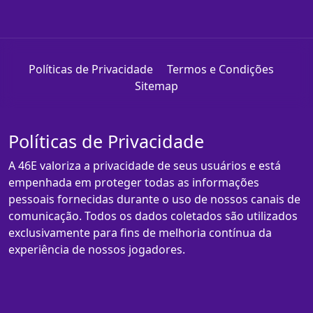
Políticas de Privacidade
Termos e Condições
Sitemap
Políticas de Privacidade
A 46E valoriza a privacidade de seus usuários e está
empenhada em proteger todas as informações
pessoais fornecidas durante o uso de nossos canais de
comunicação. Todos os dados coletados são utilizados
exclusivamente para fins de melhoria contínua da
experiência de nossos jogadores.