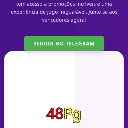
tem acesso a promoções incríveis e uma
experiência de jogo inigualável. Junte-se aos
vencedores agora!
SEGUIR NO TELEGRAM