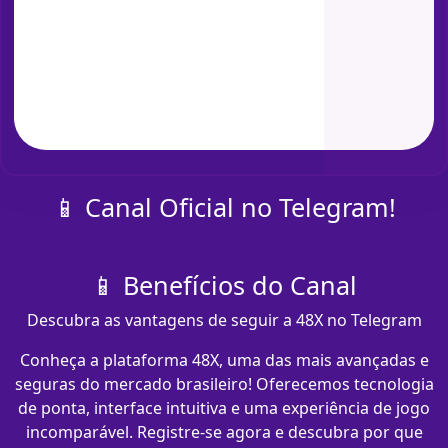
📱 Canal Oficial no Telegram!
📱 Benefícios do Canal
Descubra as vantagens de seguir a 48X no Telegram
Conheça a plataforma 48X, uma das mais avançadas e
seguras do mercado brasileiro! Oferecemos tecnologia
de ponta, interface intuitiva e uma experiência de jogo
incomparável. Registre-se agora e descubra por que