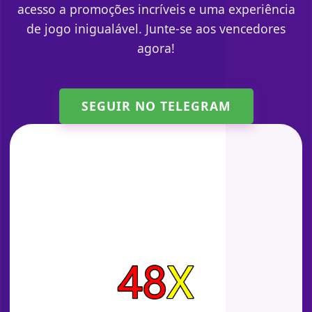
acesso a promoções incríveis e uma experiência
de jogo inigualável. Junte-se aos vencedores
agora!
SEGUIR NO TELEGRAM