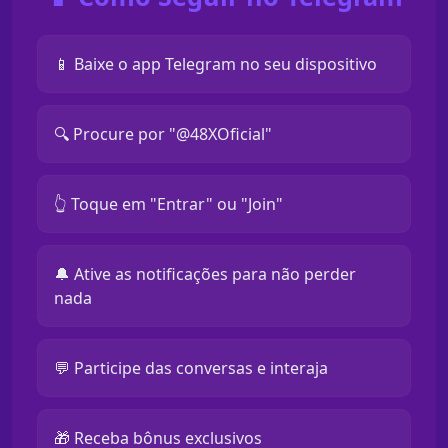
📱 Baixe o app Telegram no seu dispositivo
🔍 Procure por "@48XOficial"
👆 Toque em "Entrar" ou "Join"
🔔 Ative as notificações para não perder
nada
💬 Participe das conversas e interaja
🎁 Receba bônus exclusivos