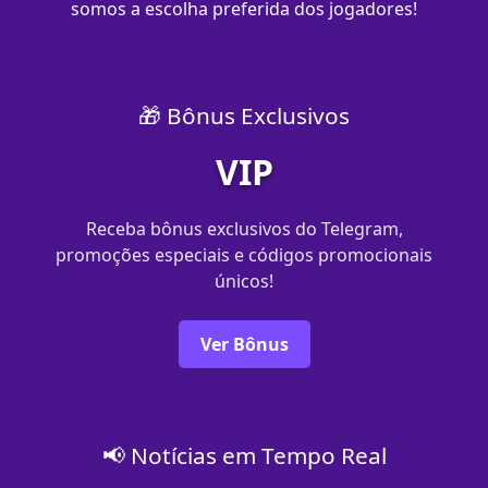
somos a escolha preferida dos jogadores!
🎁 Bônus Exclusivos
VIP
Receba bônus exclusivos do Telegram,
promoções especiais e códigos promocionais
únicos!
Ver Bônus
📢 Notícias em Tempo Real