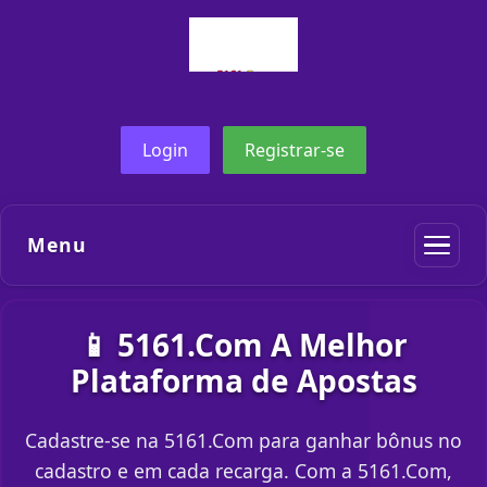
Login
Registrar-se
Menu
📱 5161.Com A Melhor
Plataforma de Apostas
Cadastre-se na 5161.Com para ganhar bônus no
cadastro e em cada recarga. Com a 5161.Com,