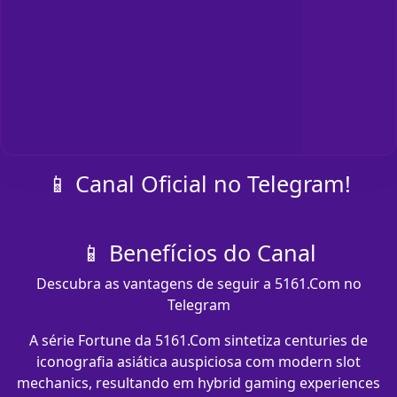
📱 Canal Oficial no Telegram!
📱 Benefícios do Canal
Descubra as vantagens de seguir a 5161.Com no
Telegram
A série Fortune da 5161.Com sintetiza centuries de
iconografia asiática auspiciosa com modern slot
mechanics, resultando em hybrid gaming experiences