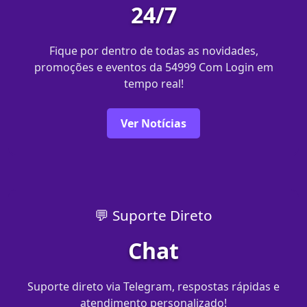
24/7
Fique por dentro de todas as novidades,
promoções e eventos da 54999 Com Login em
tempo real!
Ver Notícias
💬 Suporte Direto
Chat
Suporte direto via Telegram, respostas rápidas e
atendimento personalizado!