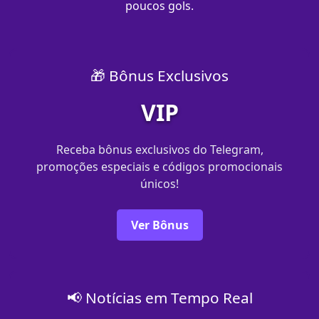
poucos gols.
🎁 Bônus Exclusivos
VIP
Receba bônus exclusivos do Telegram,
promoções especiais e códigos promocionais
únicos!
Ver Bônus
📢 Notícias em Tempo Real