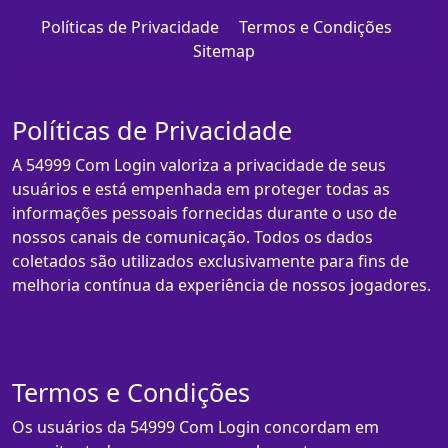
Políticas de Privacidade
Termos e Condições
Sitemap
Políticas de Privacidade
A 54999 Com Login valoriza a privacidade de seus
usuários e está empenhada em proteger todas as
informações pessoais fornecidas durante o uso de
nossos canais de comunicação. Todos os dados
coletados são utilizados exclusivamente para fins de
melhoria contínua da experiência de nossos jogadores.
Termos e Condições
Os usuários da 54999 Com Login concordam em