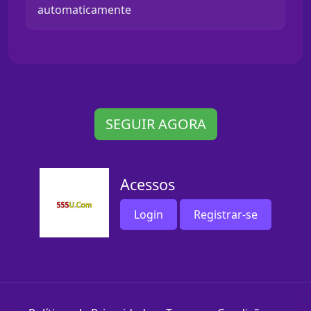
automaticamente
SEGUIR AGORA
Acessos
Login
Registrar-se