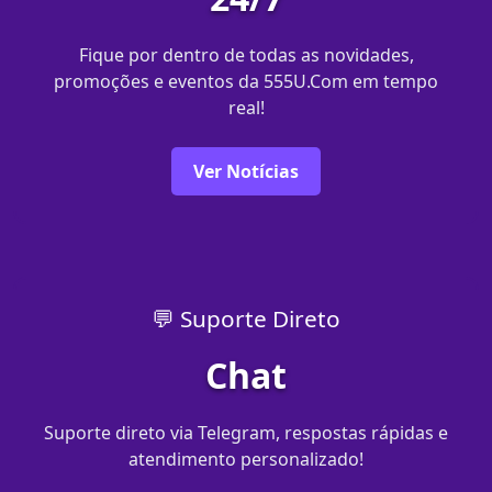
Fique por dentro de todas as novidades,
promoções e eventos da 555U.Com em tempo
real!
Ver Notícias
💬 Suporte Direto
Chat
Suporte direto via Telegram, respostas rápidas e
atendimento personalizado!