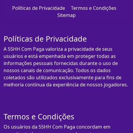
Políticas de Privacidade
Termos e Condições
Sitemap
Políticas de Privacidade
A 55HH Com Paga valoriza a privacidade de seus
usuários e está empenhada em proteger todas as
informações pessoais fornecidas durante o uso de
nossos canais de comunicação. Todos os dados
coletados são utilizados exclusivamente para fins de
melhoria contínua da experiência de nossos jogadores.
Termos e Condições
Os usuários da 55HH Com Paga concordam em