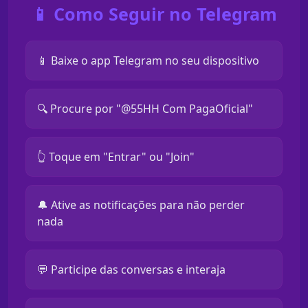
📱 Como Seguir no Telegram
📱 Baixe o app Telegram no seu dispositivo
🔍 Procure por "@55HH Com PagaOficial"
👆 Toque em "Entrar" ou "Join"
🔔 Ative as notificações para não perder
nada
💬 Participe das conversas e interaja