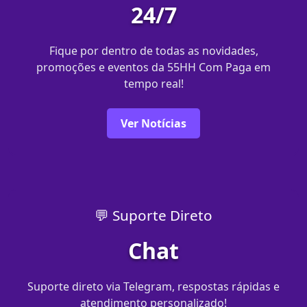
24/7
Fique por dentro de todas as novidades,
promoções e eventos da 55HH Com Paga em
tempo real!
Ver Notícias
💬 Suporte Direto
Chat
Suporte direto via Telegram, respostas rápidas e
atendimento personalizado!