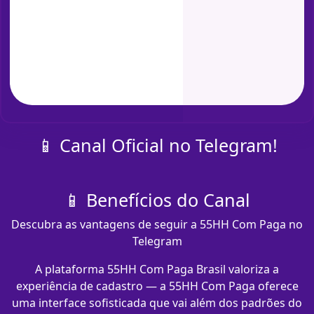
📱 Canal Oficial no Telegram!
📱 Benefícios do Canal
Descubra as vantagens de seguir a 55HH Com Paga no
Telegram
A plataforma 55HH Com Paga Brasil valoriza a
experiência de cadastro — a 55HH Com Paga oferece
uma interface sofisticada que vai além dos padrões do