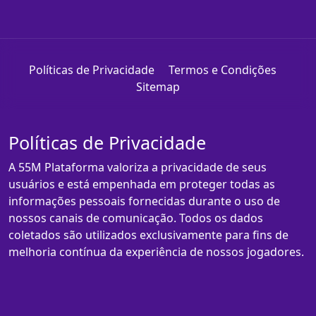
Políticas de Privacidade
Termos e Condições
Sitemap
Políticas de Privacidade
A 55M Plataforma valoriza a privacidade de seus
usuários e está empenhada em proteger todas as
informações pessoais fornecidas durante o uso de
nossos canais de comunicação. Todos os dados
coletados são utilizados exclusivamente para fins de
melhoria contínua da experiência de nossos jogadores.