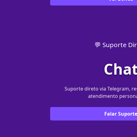
💬 Suporte Di
Cha
Suporte direto via Telegram, r
atendimento persona
Falar Suport