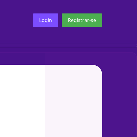
Login
Registrar-se