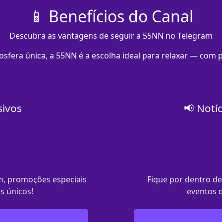
📱 Benefícios do Canal
Descubra as vantagens de seguir a 55NN no Telegram
fera única, a 55NN é a escolha ideal para relaxar — com pr
sivos
📢 Notí
m, promoções especiais
Fique por dentro d
s únicos!
eventos 