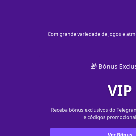
Com grande variedade de jogos e atmos
🎁 Bônus Exclu
VIP
Receba bônus exclusivos do Telegra
e códigos promocionai
Ver Bônus