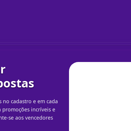
r
postas
 no cadastro e em cada
 promoções incríveis e
unte-se aos vencedores