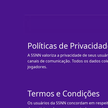
Políticas de Privacida
A 55NN valoriza a privacidade de seus usu
canais de comunicação. Todos os dados cole
jogadores.
Termos e Condições
Os usuários da 55NN concordam em respeita