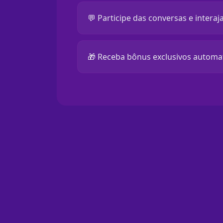
💬 Participe das conversas e interaj
🎁 Receba bônus exclusivos autom