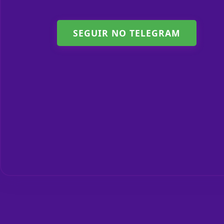
SEGUIR NO TELEGRAM