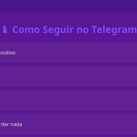
📱 Como Seguir no Telegram
ositivo
erder nada