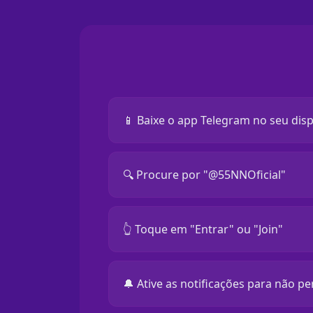
📱 Baixe o app Telegram no seu disp
🔍 Procure por "@55NNOficial"
👆 Toque em "Entrar" ou "Join"
🔔 Ative as notificações para não p