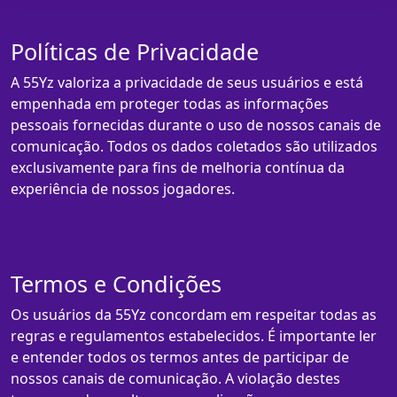
Políticas de Privacidade
A 55Yz valoriza a privacidade de seus usuários e está
empenhada em proteger todas as informações
pessoais fornecidas durante o uso de nossos canais de
comunicação. Todos os dados coletados são utilizados
exclusivamente para fins de melhoria contínua da
experiência de nossos jogadores.
Termos e Condições
Os usuários da 55Yz concordam em respeitar todas as
regras e regulamentos estabelecidos. É importante ler
e entender todos os termos antes de participar de
nossos canais de comunicação. A violação destes