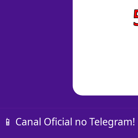
📱 Canal Oficial no Telegram!