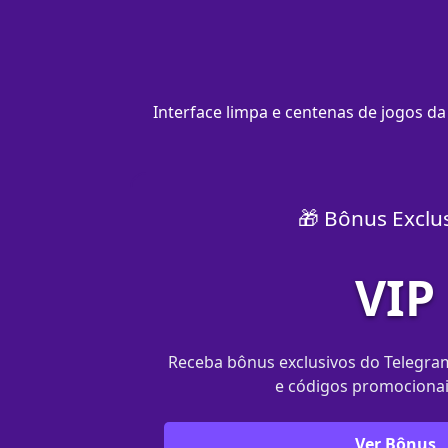
Interface limpa e centenas de jogos d
🎁 Bônus Exclu
VIP
Receba bônus exclusivos do Telegra
e códigos promocionai
Ver Bônus