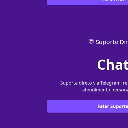
💬 Suporte Di
Cha
Suporte direto via Telegram, r
atendimento persona
Falar Suport