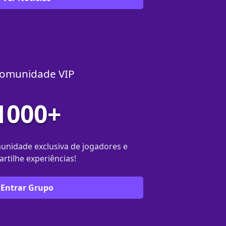
Comunidade VIP
1000+
unidade exclusiva de jogadores e
rtilhe experiências!
Entrar Grupo