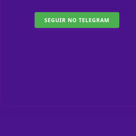
SEGUIR NO TELEGRAM