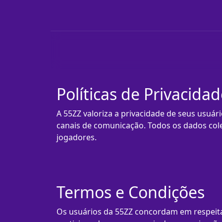
Políticas de Privacida
A 55ZZ valoriza a privacidade de seus usuá
canais de comunicação. Todos os dados cole
jogadores.
Termos e Condições
Os usuários da 55ZZ concordam em respeitar