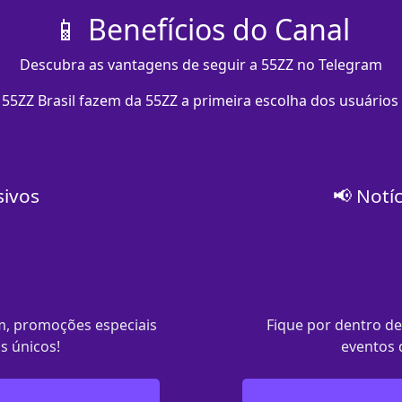
📱 Benefícios do Canal
Descubra as vantagens de seguir a 55ZZ no Telegram
a 55ZZ Brasil fazem da 55ZZ a primeira escolha dos usuário
sivos
📢 Notí
m, promoções especiais
Fique por dentro d
s únicos!
eventos 