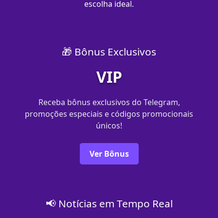
escolha ideal.
🎁 Bônus Exclusivos
VIP
Receba bônus exclusivos do Telegram,
promoções especiais e códigos promocionais
únicos!
Ver Bônus
📢 Notícias em Tempo Real