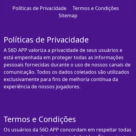
Políticas de Privacidade
Termos e Condições
Sitemap
Políticas de Privacidade
A 56D APP valoriza a privacidade de seus usuários e
está empenhada em proteger todas as informações
pessoais fornecidas durante o uso de nossos canais de
comunicação. Todos os dados coletados são utilizados
exclusivamente para fins de melhoria contínua da
experiência de nossos jogadores.
Termos e Condições
Os usuários da 56D APP concordam em respeitar todas