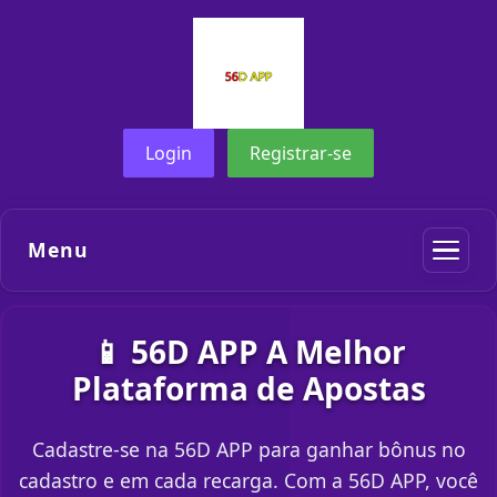
Login
Registrar-se
Menu
📱 56D APP A Melhor
Plataforma de Apostas
Cadastre-se na 56D APP para ganhar bônus no
cadastro e em cada recarga. Com a 56D APP, você