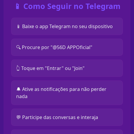
📱 Como Seguir no Telegram
📱 Baixe o app Telegram no seu dispositivo
🔍 Procure por "@56D APPOficial"
👆 Toque em "Entrar" ou "Join"
🔔 Ative as notificações para não perder
nada
💬 Participe das conversas e interaja