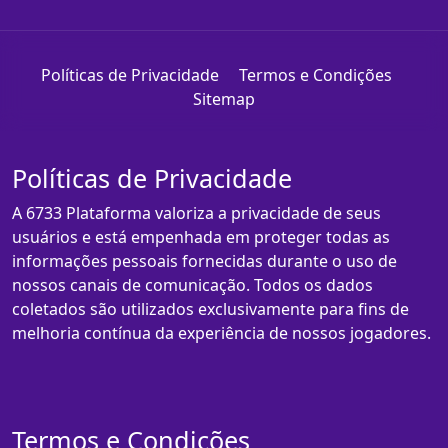
Políticas de Privacidade
Termos e Condições
Sitemap
Políticas de Privacidade
A 6733 Plataforma valoriza a privacidade de seus
usuários e está empenhada em proteger todas as
informações pessoais fornecidas durante o uso de
nossos canais de comunicação. Todos os dados
coletados são utilizados exclusivamente para fins de
melhoria contínua da experiência de nossos jogadores.
Termos e Condições