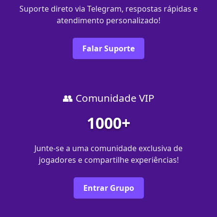
Suporte direto via Telegram, respostas rápidas e
atendimento personalizado!
Falar Suporte
👥 Comunidade VIP
1000+
Junte-se a uma comunidade exclusiva de
jogadores e compartilhe experiências!
Entrar Grupo