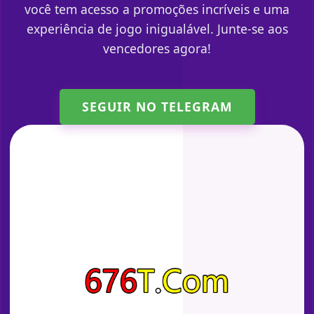
você tem acesso a promoções incríveis e uma
experiência de jogo inigualável. Junte-se aos
vencedores agora!
SEGUIR NO TELEGRAM