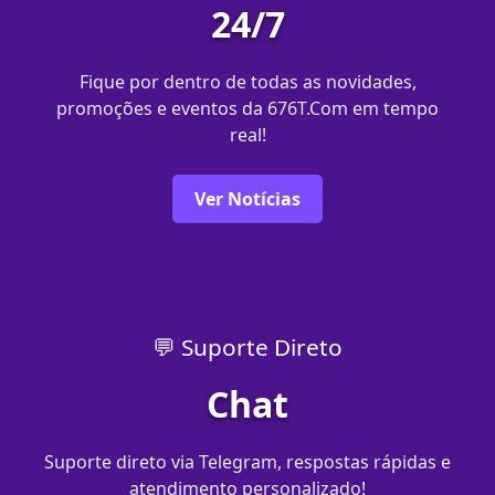
24/7
Fique por dentro de todas as novidades,
promoções e eventos da 676T.Com em tempo
real!
Ver Notícias
💬 Suporte Direto
Chat
Suporte direto via Telegram, respostas rápidas e
atendimento personalizado!