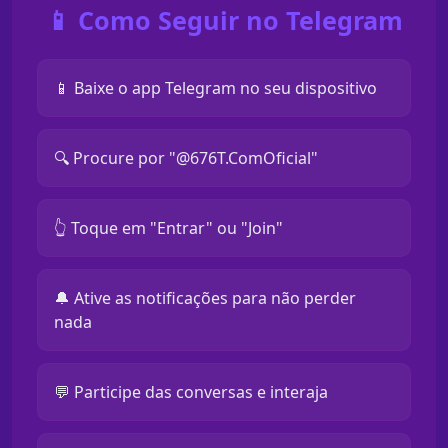
📱 Como Seguir no Telegram
📱 Baixe o app Telegram no seu dispositivo
🔍 Procure por "@676T.ComOficial"
👆 Toque em "Entrar" ou "Join"
🔔 Ative as notificações para não perder
nada
💬 Participe das conversas e interaja