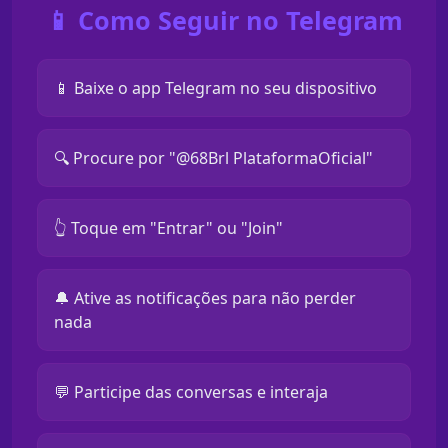
📱 Como Seguir no Telegram
📱 Baixe o app Telegram no seu dispositivo
🔍 Procure por "@68Brl PlataformaOficial"
👆 Toque em "Entrar" ou "Join"
🔔 Ative as notificações para não perder
nada
💬 Participe das conversas e interaja