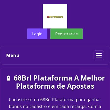
Login
Registrar-se
Menu
📱 68Brl Plataforma A Melhor
Plataforma de Apostas
Cadastre-se na 68Brl Plataforma para ganhar
bônus no cadastro e em cada recarga. Com a