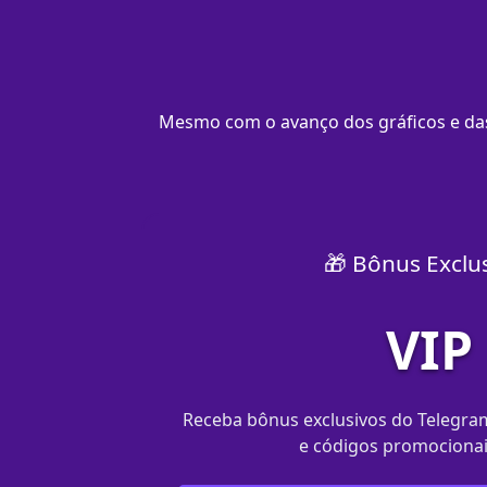
Mesmo com o avanço dos gráficos e das
🎁 Bônus Exclu
VIP
Receba bônus exclusivos do Telegra
e códigos promocionai