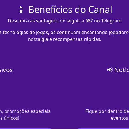
📱 Benefícios do Canal
Descubra as vantagens de seguir a 68Z no Telegram
 tecnologias de jogos, os continuam encantando jogadores
nostalgia e recompensas rápidas.
sivos
📢 Notí
m, promoções especiais
Fique por dentro d
s únicos!
eventos