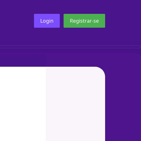
Login
Registrar-se