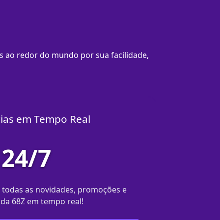
 ao redor do mundo por sua facilidade,
cias em Tempo Real
24/7
e todas as novidades, promoções e
 da 68Z em tempo real!