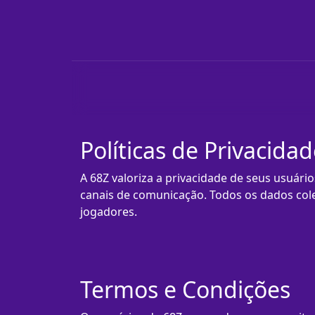
Políticas de Privacida
A 68Z valoriza a privacidade de seus usuár
canais de comunicação. Todos os dados cole
jogadores.
Termos e Condições