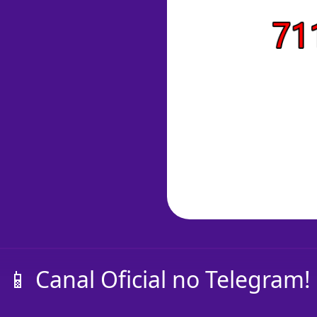
📱 Canal Oficial no Telegram!