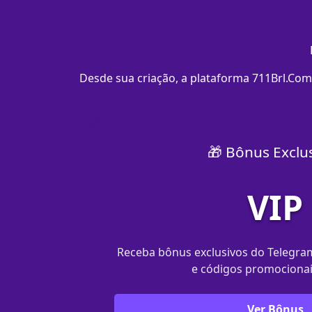
Desde sua criação, a plataforma 711Brl.Com 
🎁 Bônus Exclu
VIP
Receba bônus exclusivos do Telegra
e códigos promocionai
Ver Bônus