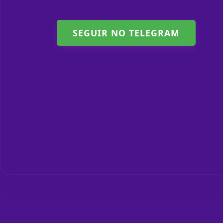
SEGUIR NO TELEGRAM