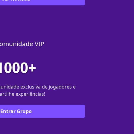
Comunidade VIP
1000+
unidade exclusiva de jogadores e
rtilhe experiências!
Entrar Grupo