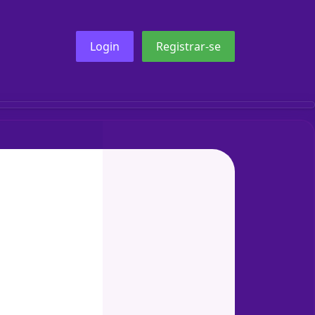
Login
Registrar-se