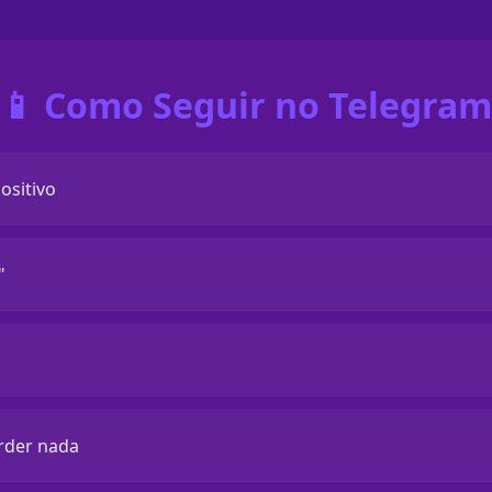
📱 Como Seguir no Telegram
ositivo
"
erder nada