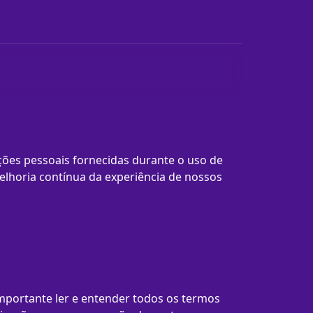
ções pessoais fornecidas durante o uso de
elhoria contínua da experiência de nossos
mportante ler e entender todos os termos