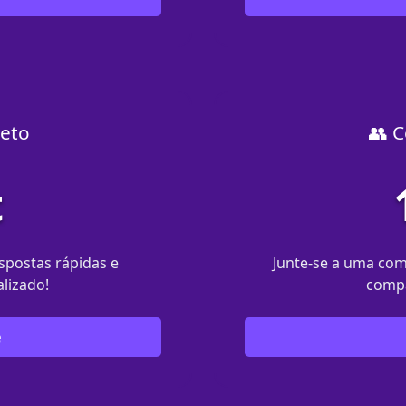
reto
👥 
t
espostas rápidas e
Junte-se a uma com
lizado!
compa
e