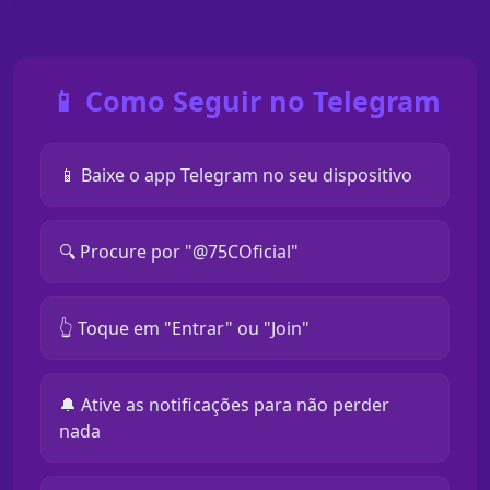
📱 Como Seguir no Telegram
📱 Baixe o app Telegram no seu dispositivo
🔍 Procure por "@75COficial"
👆 Toque em "Entrar" ou "Join"
🔔 Ative as notificações para não perder
nada