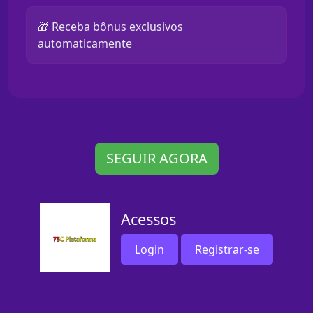
🎁 Receba bônus exclusivos
automaticamente
SEGUIR AGORA
Acessos
Login
Registrar-se