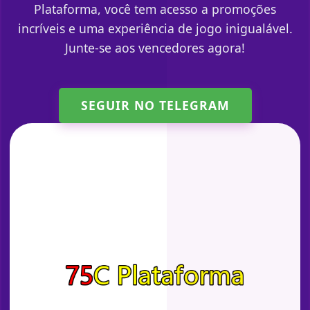
Plataforma, você tem acesso a promoções
incríveis e uma experiência de jogo inigualável.
Junte-se aos vencedores agora!
SEGUIR NO TELEGRAM