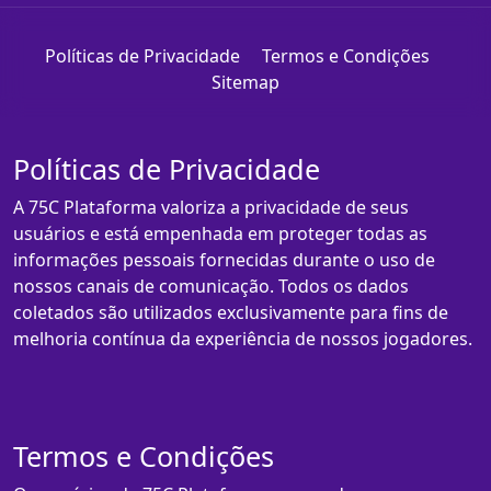
Políticas de Privacidade
Termos e Condições
Sitemap
Políticas de Privacidade
A 75C Plataforma valoriza a privacidade de seus
usuários e está empenhada em proteger todas as
informações pessoais fornecidas durante o uso de
nossos canais de comunicação. Todos os dados
coletados são utilizados exclusivamente para fins de
melhoria contínua da experiência de nossos jogadores.
Termos e Condições