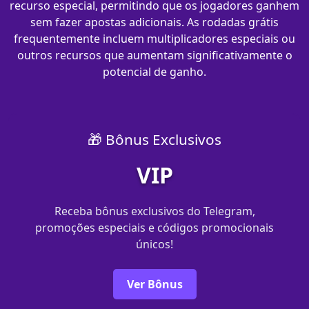
recurso especial, permitindo que os jogadores ganhem
sem fazer apostas adicionais. As rodadas grátis
frequentemente incluem multiplicadores especiais ou
outros recursos que aumentam significativamente o
potencial de ganho.
🎁 Bônus Exclusivos
VIP
Receba bônus exclusivos do Telegram,
promoções especiais e códigos promocionais
únicos!
Ver Bônus