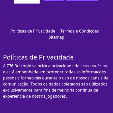
Políticas de Privacidade
Termos e Condições
Sitemap
Políticas de Privacidade
A 776 Brl Login valoriza a privacidade de seus usuários
e está empenhada em proteger todas as informações
pessoais fornecidas durante o uso de nossos canais de
comunicação. Todos os dados coletados são utilizados
exclusivamente para fins de melhoria contínua da
experiência de nossos jogadores.