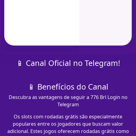
📱 Canal Oficial no Telegram!
📱 Benefícios do Canal
Descubra as vantagens de seguir a 776 Brl Login no
Telegram
Os slots com rodadas grátis são especialmente
populares entre os jogadores que buscam valor
adicional. Estes jogos oferecem rodadas grátis como