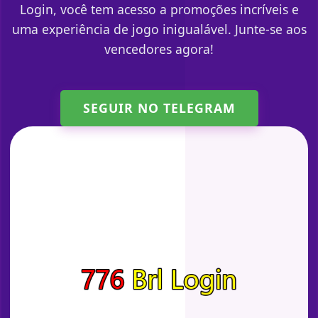
Login, você tem acesso a promoções incríveis e
uma experiência de jogo inigualável. Junte-se aos
vencedores agora!
SEGUIR NO TELEGRAM