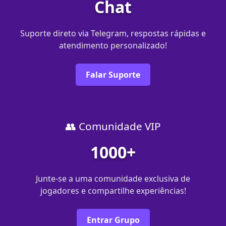
Chat
Suporte direto via Telegram, respostas rápidas e
atendimento personalizado!
Falar Suporte
👥 Comunidade VIP
1000+
Junte-se a uma comunidade exclusiva de
jogadores e compartilhe experiências!
Entrar Grupo