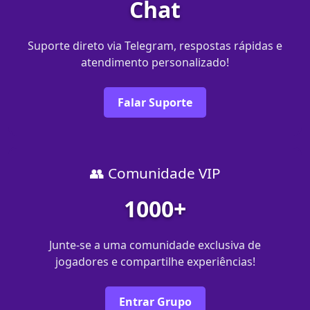
Chat
Suporte direto via Telegram, respostas rápidas e
atendimento personalizado!
Falar Suporte
👥 Comunidade VIP
1000+
Junte-se a uma comunidade exclusiva de
jogadores e compartilhe experiências!
Entrar Grupo