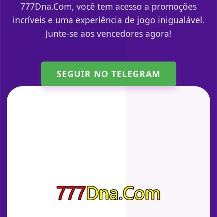
777Dna.Com, você tem acesso a promoções
incríveis e uma experiência de jogo inigualável.
Junte-se aos vencedores agora!
SEGUIR NO TELEGRAM