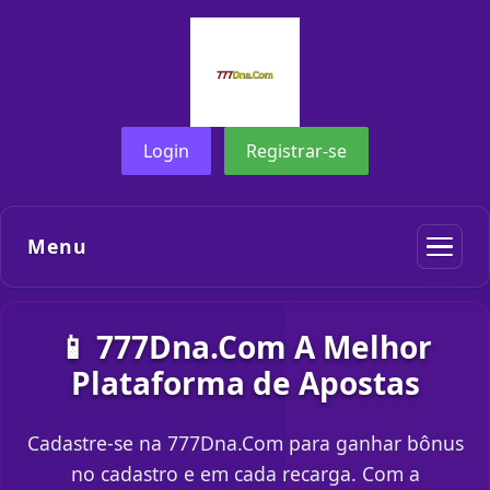
Login
Registrar-se
Menu
📱 777Dna.Com A Melhor
Plataforma de Apostas
Cadastre-se na 777Dna.Com para ganhar bônus
no cadastro e em cada recarga. Com a