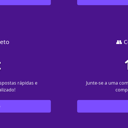
reto
👥 
t
espostas rápidas e
Junte-se a uma com
lizado!
compa
e