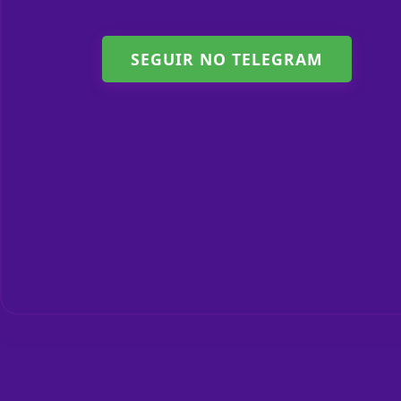
SEGUIR NO TELEGRAM