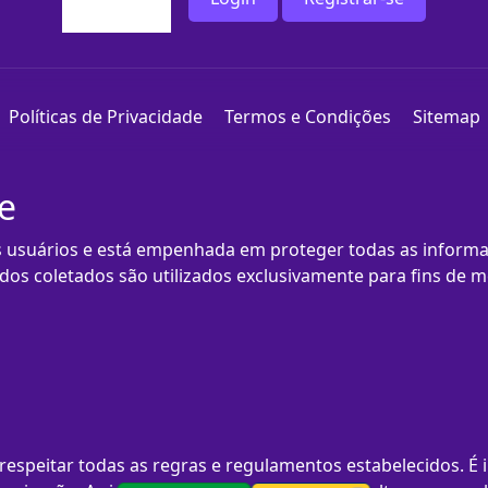
Políticas de Privacidade
Termos e Condições
Sitemap
de
us usuários e está empenhada em proteger todas as informa
os coletados são utilizados exclusivamente para fins de m
speitar todas as regras e regulamentos estabelecidos. É 