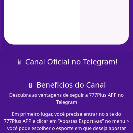
📱 Canal Oficial no Telegram!
📱 Benefícios do Canal
Descubra as vantagens de seguir a 777Plus APP no
Telegram
Em primeiro lugar, você precisa entrar no site do
777Plus APP e clicar em “Apostas Esportivas” no menu >
você pode escolher o esporte em que deseja apostar