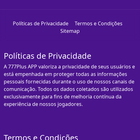
Políticas de Privacidade
Termos e Condições
Sitemap
Políticas de Privacidade
A 777Plus APP valoriza a privacidade de seus usuários e
está empenhada em proteger todas as informações
pessoais fornecidas durante o uso de nossos canais de
comunicação. Todos os dados coletados são utilizados
exclusivamente para fins de melhoria contínua da
experiência de nossos jogadores.
Termos e Condições