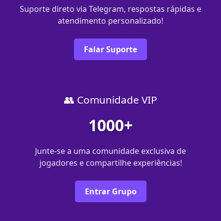
Suporte direto via Telegram, respostas rápidas e
atendimento personalizado!
Falar Suporte
👥 Comunidade VIP
1000+
Junte-se a uma comunidade exclusiva de
jogadores e compartilhe experiências!
Entrar Grupo