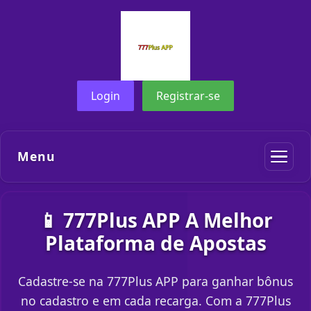
Login
Registrar-se
Menu
📱 777Plus APP A Melhor
Plataforma de Apostas
Cadastre-se na 777Plus APP para ganhar bônus
no cadastro e em cada recarga. Com a 777Plus