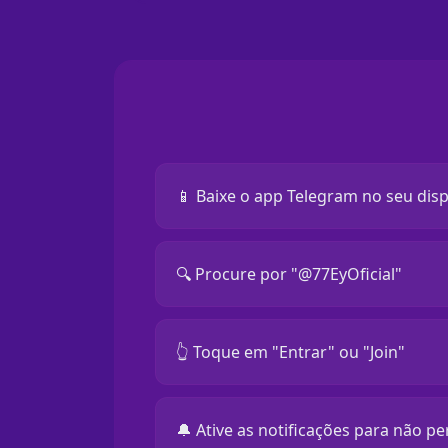
📱 Baixe o app Telegram no seu disp
🔍 Procure por "@77EyOficial"
👆 Toque em "Entrar" ou "Join"
🔔 Ative as notificações para não p