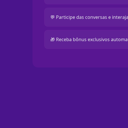
💬 Participe das conversas e interaj
🎁 Receba bônus exclusivos autom