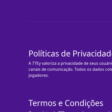
Políticas de Privacida
A 77Ey valoriza a privacidade de seus usuá
canais de comunicação. Todos os dados cole
jogadores.
Termos e Condições