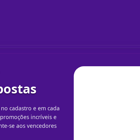
postas
 no cadastro e em cada
 promoções incríveis e
unte-se aos vencedores