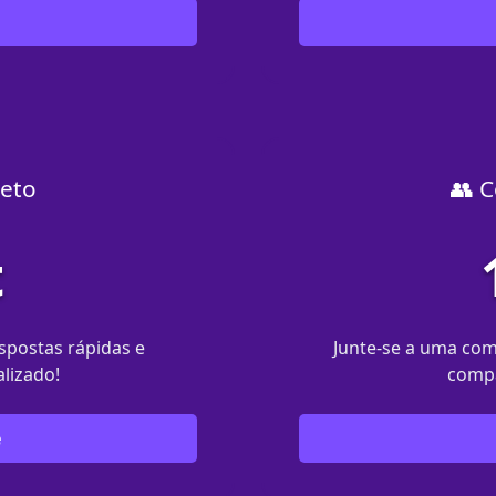
reto
👥 
t
espostas rápidas e
Junte-se a uma com
lizado!
compa
e