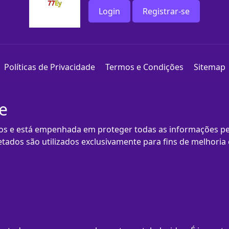
Login
Registrar-se
Políticas de Privacidade
Termos e Condições
Sitemap
de
rios e está empenhada em proteger todas as informações p
tados são utilizados exclusivamente para fins de melhoria