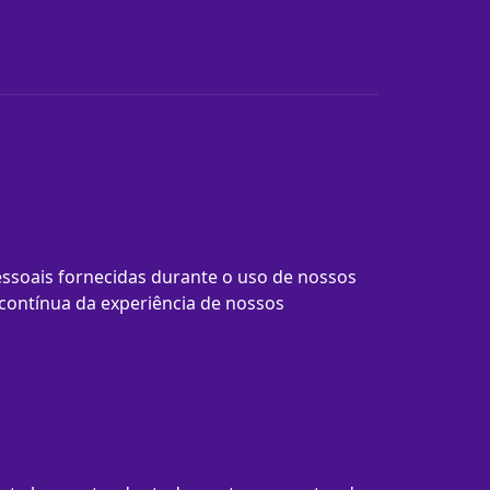
essoais fornecidas durante o uso de nossos
 contínua da experiência de nossos