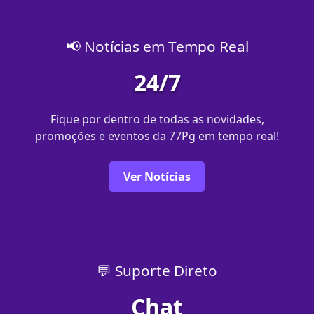
📢 Notícias em Tempo Real
24/7
Fique por dentro de todas as novidades,
promoções e eventos da 77Pg em tempo real!
Ver Notícias
💬 Suporte Direto
Chat