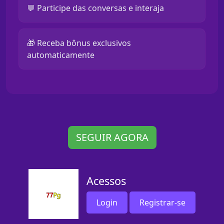
💬 Participe das conversas e interaja
🎁 Receba bônus exclusivos
automaticamente
SEGUIR AGORA
Acessos
Login
Registrar-se