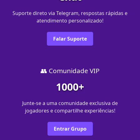
Suporte direto via Telegram, respostas rápidas e
atendimento personalizado!
Falar Suporte
👥 Comunidade VIP
1000+
Junte-se a uma comunidade exclusiva de
jogadores e compartilhe experiências!
Entrar Grupo