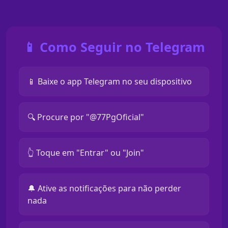
📱 Como Seguir no Telegram
📱 Baixe o app Telegram no seu dispositivo
🔍 Procure por "@77PgOficial"
👆 Toque em "Entrar" ou "Join"
🔔 Ative as notificações para não perder
nada