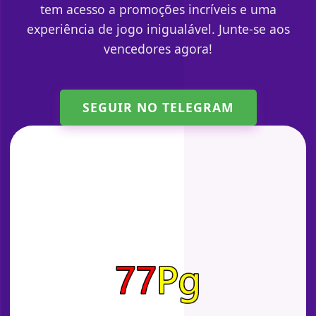
tem acesso a promoções incríveis e uma
experiência de jogo inigualável. Junte-se aos
vencedores agora!
SEGUIR NO TELEGRAM