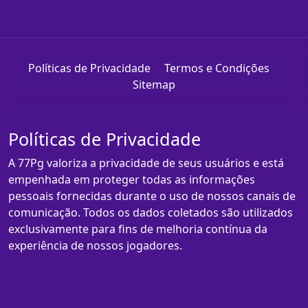
Políticas de Privacidade
Termos e Condições
Sitemap
Políticas de Privacidade
A 77Pg valoriza a privacidade de seus usuários e está
empenhada em proteger todas as informações
pessoais fornecidas durante o uso de nossos canais de
comunicação. Todos os dados coletados são utilizados
exclusivamente para fins de melhoria contínua da
experiência de nossos jogadores.