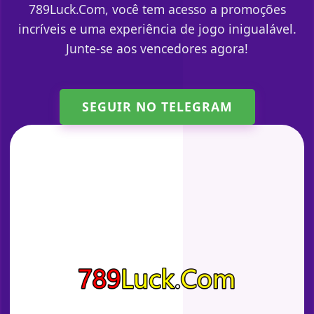
789Luck.Com, você tem acesso a promoções
incríveis e uma experiência de jogo inigualável.
Junte-se aos vencedores agora!
SEGUIR NO TELEGRAM