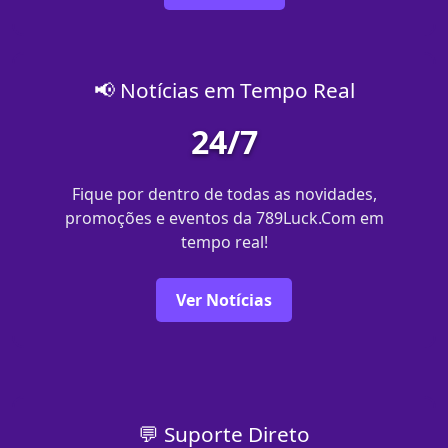
📢 Notícias em Tempo Real
24/7
Fique por dentro de todas as novidades,
promoções e eventos da 789Luck.Com em
tempo real!
Ver Notícias
💬 Suporte Direto