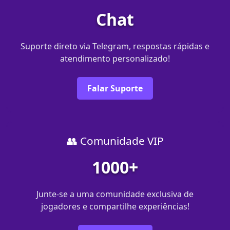
Chat
Suporte direto via Telegram, respostas rápidas e
atendimento personalizado!
Falar Suporte
👥 Comunidade VIP
1000+
Junte-se a uma comunidade exclusiva de
jogadores e compartilhe experiências!