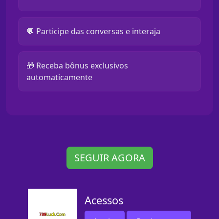
💬 Participe das conversas e interaja
🎁 Receba bônus exclusivos
automaticamente
SEGUIR AGORA
Acessos